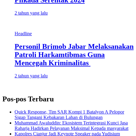
Pilkada Serentak 2024
2 tahun yang lalu
Headline
Personil Brimob Jabar Melaksanakan
Patroli Harkamtibmas Guna
Mencegah Kriminalitas
2 tahun yang lalu
Pos-pos Terbaru
Quick Response, Tim SAR Kompi 1 Batalyon A Pelopor
Sigap Tangani Kebakaran Lahan di Bulungan
Muhammad Awaluddin: Ekosistem Terintegrasi Kunci Jasa
Raharja Hadirkan Pelayanan Maksimal Kepada masyarakat
Kapolres Cianjur Jadi Keynote Speaker pada Yudisium