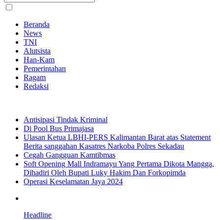
Beranda
News
TNI
Alutsista
Han-Kam
Pemerintahan
Ragam
Redaksi
Antisipasi Tindak Kriminal
Di Pool Bus Primajasa
Ulasan Ketua LBHI-PERS Kalimantan Barat atas Statement
Berita sanggahan Kasatres Narkoba Polres Sekadau
Cegah Gangguan Kamtibmas
Soft Opening Mall Indramayu Yang Pertama Dikota Mangga,
Dihadiri Oleh Bupati Luky Hakim Dan Forkopimda
Operasi Keselamatan Jaya 2024
Headline