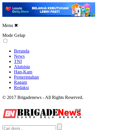
Menu
✖
Mode Gelap
Beranda
News
TNI
Alutsista
Han-Kam
Pemerintahan
Ragam
Redaksi
© 2017 Brigadenews - All Rights Reserved.