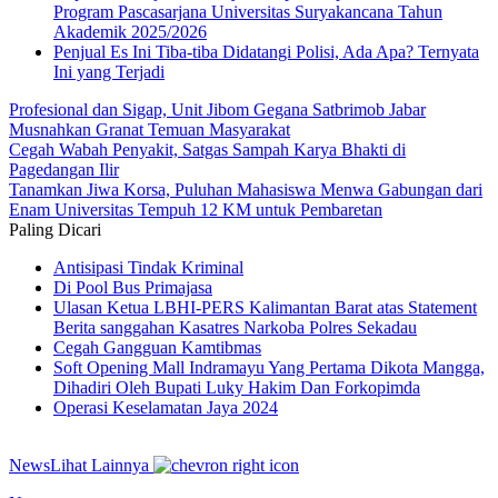
Program Pascasarjana Universitas Suryakancana Tahun
Akademik 2025/2026
Penjual Es Ini Tiba-tiba Didatangi Polisi, Ada Apa? Ternyata
Ini yang Terjadi
Profesional dan Sigap, Unit Jibom Gegana Satbrimob Jabar
Musnahkan Granat Temuan Masyarakat
Cegah Wabah Penyakit, Satgas Sampah Karya Bhakti di
Pagedangan Ilir
Tanamkan Jiwa Korsa, Puluhan Mahasiswa Menwa Gabungan dari
Enam Universitas Tempuh 12 KM untuk Pembaretan
Paling Dicari
Antisipasi Tindak Kriminal
Di Pool Bus Primajasa
Ulasan Ketua LBHI-PERS Kalimantan Barat atas Statement
Berita sanggahan Kasatres Narkoba Polres Sekadau
Cegah Gangguan Kamtibmas
Soft Opening Mall Indramayu Yang Pertama Dikota Mangga,
Dihadiri Oleh Bupati Luky Hakim Dan Forkopimda
Operasi Keselamatan Jaya 2024
News
Lihat Lainnya